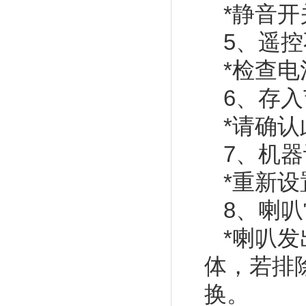
*静音
5、遥
*检查
6、存
*请确
7、机
*重新
8、喇
*喇叭
体，若排
换。