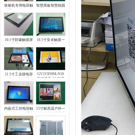
收银机专用电容触
智慧黑板智慧校园
摸屏15.6寸G+G电
容触摸屏双画面收
银机电容触摸
10.1寸防爆触摸屏
18.5寸安卓触摸一
户外防爆触摸奕力
体机OPS显示一体
电容触摸屏
机智能触摸显示器
人机交互触摸
GV215FHM-N10
21.5寸工业级电容
工控液晶-20-70度
触摸一体机自带散
户外柜体显示LCD
热户外柜体内嵌式
工控液晶屏
显示一体机
内嵌式工控电容触
15寸耐高温户外一
摸一体机WIN系统
体机电容触摸显示
机器人设备DIY电
户外柜子显示
脑一体机I3I5I7