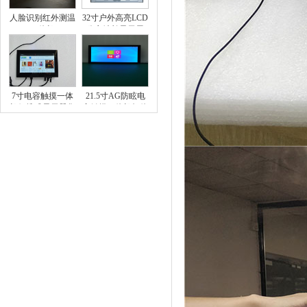
人脸识别红外测温
32寸户外高亮LCD
一体机
公交站长显示屏
1000亮度显示器
7寸电容触摸一体
21.5寸AG防眩电
机便携式显示器售
容触摸一体机柜体
卖机显示器柜体显
纯平显示器换电柜
示器充电桩显示器
售卖机内嵌式高亮
显示