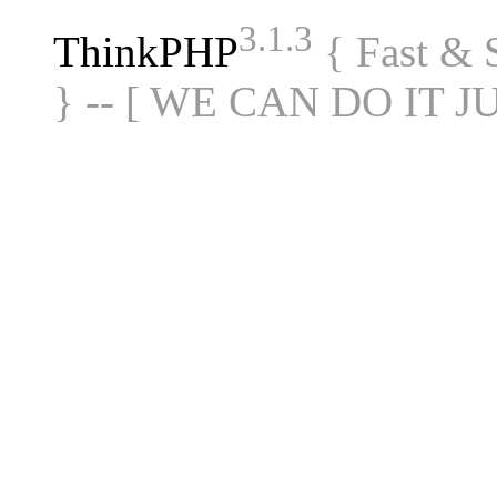
3.1.3
ThinkPHP
{ Fast &
} -- [ WE CAN DO IT J