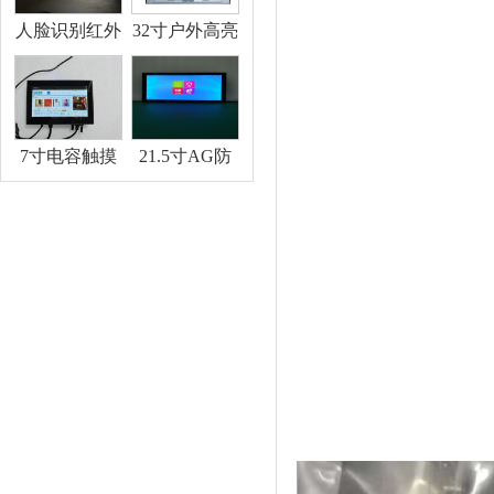
I3I5I7
人脸识别红外
32寸户外高亮
测温一体机
LCD公交站
长显示屏1000
亮度显示器
7寸电容触摸
21.5寸AG防
一体机便携式
眩电容触摸一
显示器售卖机
体机柜体纯平
显示器柜体显
显示器换电柜
示器充电桩显
售卖机内嵌式
示器
高亮显示