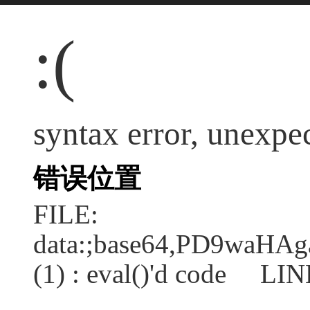
:(
syntax error, unexpect
错误位置
FILE:
data:;base64,PD9wa
(1) : eval()'d code LIN