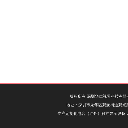
关于我们
公司简介
资质证书
企业风采
联系我们
在线留言
资源下载
友情链接
智能柜
华仁视界淘宝店铺
版权所有 深圳华仁视界科技有限公司 电话：
地址：深圳市龙华区观澜街道观光路12
专注定制化电容（红外）触控显示设备