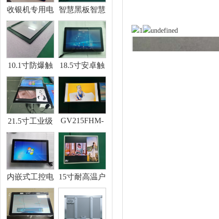
收银机专用电
智慧黑板智慧
容触摸屏15.6
校园
寸G+G电容
触摸屏双画面
收银机电容触
摸
10.1寸防爆触
18.5寸安卓触
摸屏户外防爆
摸一体机OPS
触摸奕力电容
显示一体机智
触摸屏
能触摸显示器
人机交互触摸
GV215FHM-
21.5寸工业级
N10工控液
电容触摸一体
晶-20-70度户
机自带散热户
外柜体显示
外柜体内嵌式
LCD工控液
显示一体机
晶屏
内嵌式工控电
15寸耐高温户
容触摸一体机
外一体机电容
WIN系统机器
触摸显示户外
人设备DIY电
柜子显示
脑一体机